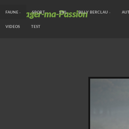
Partager-ma-Passion
FAUNE
SPORT
1ML
BILLY BERCLAU
AUT
VIDEOS
TEST